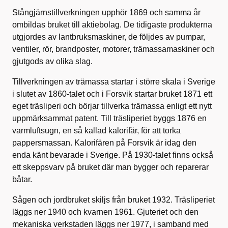
Stångjärnstillverkningen upphör 1869 och samma år
ombildas bruket till aktiebolag. De tidigaste produkterna
utgjordes av lantbruksmaskiner, de följdes av pumpar,
ventiler, rör, brandposter, motorer, trämassamaskiner och
gjutgods av olika slag.
Tillverkningen av trämassa startar i större skala i Sverige
i slutet av 1860-talet och i Forsvik startar bruket 1871 ett
eget träsliperi och börjar tillverka trämassa enligt ett nytt
uppmärksammat patent. Till träsliperiet byggs 1876 en
varmluftsugn, en så kallad kalorifär, för att torka
pappersmassan. Kalorifären på Forsvik är idag den
enda känt bevarade i Sverige. På 1930-talet finns också
ett skeppsvarv på bruket där man bygger och reparerar
båtar.
Sågen och jordbruket skiljs från bruket 1932. Träsliperiet
läggs ner 1940 och kvarnen 1961. Gjuteriet och den
mekaniska verkstaden läggs ner 1977, i samband med