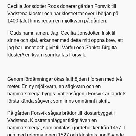
Cecilia Jonsdotter Roos donerar gården Forsvik till
Vadstena kloster och när klostret tar över i början på
1400-talet finns redan en mjölkvarn på gården.
I Guds namn amen. Jag, Cecilia Jonsdotter, frisk till
sinne och själ, erkänner med detta mitt öppna brev, att
jag har unnat och givit till Vårfru och Sankta Birgitta
kloster// en kvarn som kallas Forsvik.
Genom fördämningar ökas fallhöjden i forsen med två
meter. En ny mjölkvarn, en sågkvarn och en
hammarsmedja byggs. Vattensågen i Forsvik är landets
första kända sågverk som finns omnämnt i skrift.
På gården Forsvik sågas brädor till klosterbygget i
Vadstena. Klostret anlägger tidigt även en
hammarsmedja, som omtalas i jordeböcker från 1457. I
och med reformationen 1527 och klostrets upplösande