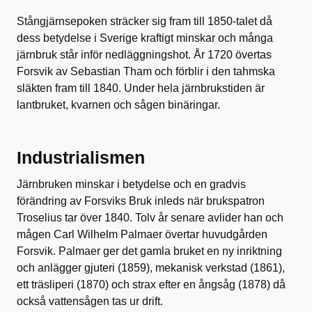
Stångjärnsepoken sträcker sig fram till 1850-talet då
dess betydelse i Sverige kraftigt minskar och många
järnbruk står inför nedläggningshot. År 1720 övertas
Forsvik av Sebastian Tham och förblir i den tahmska
släkten fram till 1840. Under hela järnbrukstiden är
lantbruket, kvarnen och sågen binäringar.
Industrialismen
Järnbruken minskar i betydelse och en gradvis
förändring av Forsviks Bruk inleds när brukspatron
Troselius tar över 1840. Tolv år senare avlider han och
mågen Carl Wilhelm Palmaer övertar huvudgården
Forsvik. Palmaer ger det gamla bruket en ny inriktning
och anlägger gjuteri (1859), mekanisk verkstad (1861),
ett träsliperi (1870) och strax efter en ångsåg (1878) då
också vattensågen tas ur drift.