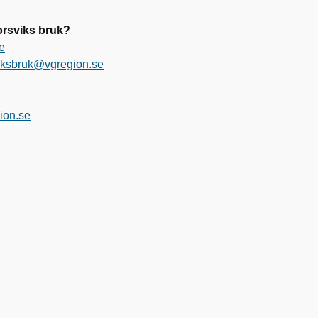
Forsviks bruk?
e
viksbruk@vgregion.se
ion.se