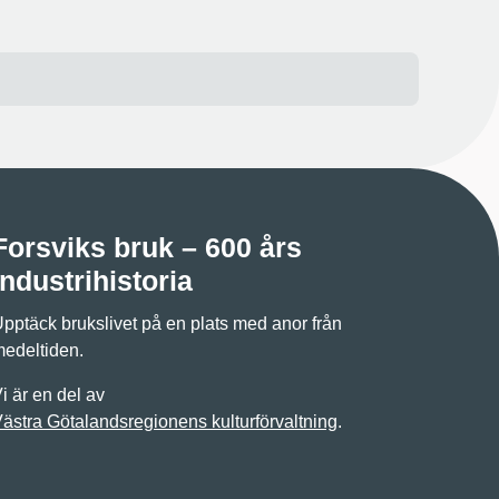
Forsviks bruk – 600 års
industrihistoria
pptäck brukslivet på en plats med anor från
edeltiden.
i är en del av
ästra Götalandsregionens kulturförvaltning
.