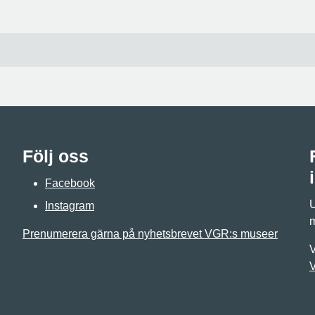
Följ oss
Facebook
U
Instagram
m
Prenumerera gärna på nyhetsbrevet VGR:s museer
V
V