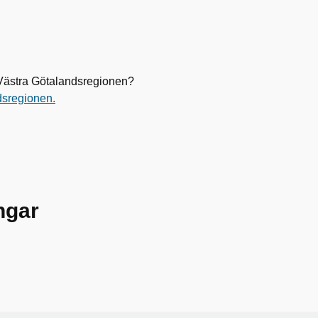
i Västra Götalandsregionen?
dsregionen.
ingar