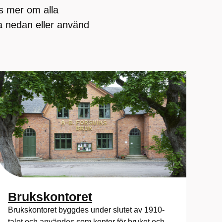
s mer om alla
a nedan eller använd
Brukskontoret
Brukskontoret byggdes under slutet av 1910-
talet och användes som kontor för bruket och