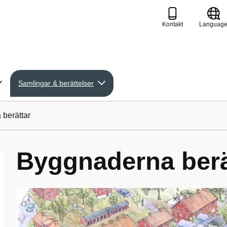
Kontakt
Languag
Samlingar & berättelser
berättar
Byggnaderna berä