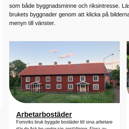
som både byggnadsminne och riksintresse. Lä
brukets byggnader genom att klicka på bildern
menyn till vänster.
Arbetarbostäder
Forsviks bruk byggde bostäder till sina arbetare
där de fick bo under sin anställning. Flera av