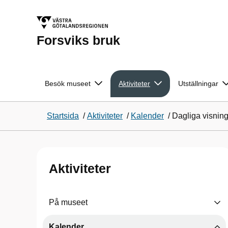
Forsviks bruk
Besök museet
Aktiviteter
Utställningar
Startsida
/
Aktiviteter
/
Kalender
/
Dagliga visning
Aktiviteter
På museet
Kalender